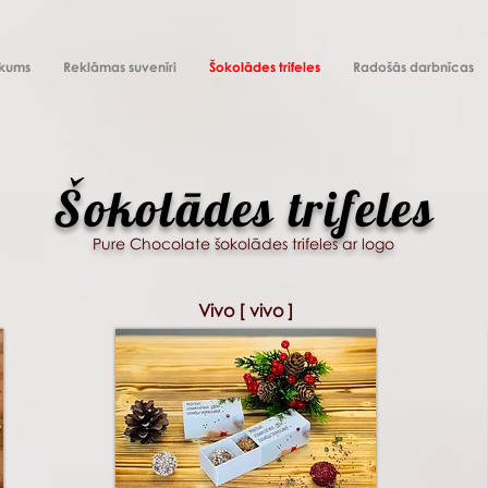
kums
Reklāmas suvenīri
Šokolādes trifeles
Radošās darbnīcas
Šokolādes trifeles
Pure Chocolate šokolādes trifeles ar logo
Vivo [ vivo ]