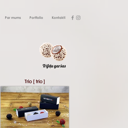
Par mums
Portfolio
Kontakti
Trifeļu garšas
Trio [ trio ]