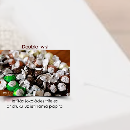
Double twist
Ietītās šokolādes trifeles
ar druku uz ietinamā papīra