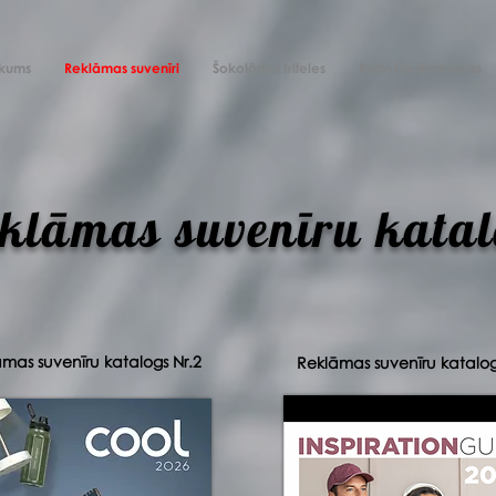
kums
Reklāmas suvenīri
Šokolādes trifeles
Radošās darbnīcas
klāmas suvenīru katal
mas suvenīru katalogs Nr.2
Reklāmas suvenīru katalog