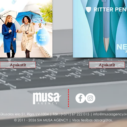
Apskatīt
Apskatīt
ūkusalas iela 51, Rīga, LV-1004 | Tālr.: (+371)
67 222 015
|
info@musaagency.lv
© 2011 - 2026 SIA MUSA AGENCY | Visas tiesības aizsargātas.