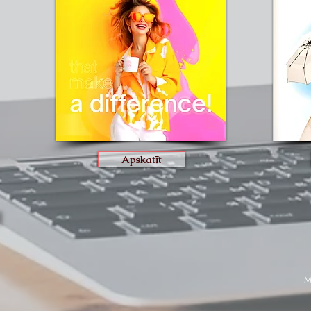
Apskatīt
M