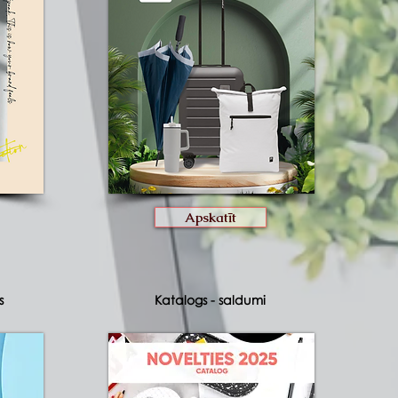
Apskatīt
s
Katalogs - s
aldumi